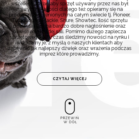
wszelkich starań aby sprzęt używany przez nas był
najwyższej jakości dlatego też opieramy się na
producentach cenionych na całym świecie tj. Pioneer,
Turbosound, Mackie, Shure, Showtec. Ilość sprzętu
pozwala nam na bardzo dobre nagłośnienie oraz
oświetlenie każdej sali. Pomimo dużego zaplecza
sprzętowego cały czas śledzimy nowości na rynku i
wdrażamy je, z myślą o naszych klientach aby
zapewnić jak najlepszy dźwięk oraz wrażenia podczas
imprez które prowadzimy.
CZYTAJ WIĘCEJ