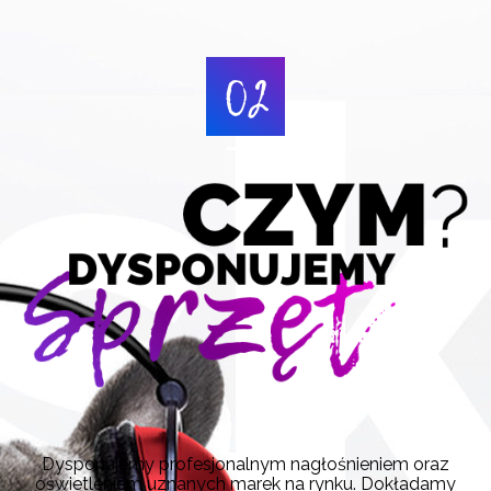
Dysponujemy profesjonalnym nagłośnieniem oraz
oświetleniem uznanych marek na rynku. Dokładamy